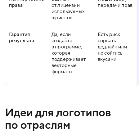
права
от лицензии
передачи прав
используемых
шрифтов
Гарантия
Да, если
Есть риск
результата
создаёте
сорвать
в программе,
дедлайн или
которая
не сойтись
поддерживает
вкусами
векторные
форматы
Идеи для логотипов
по отраслям