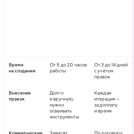
Время
От 5 до 20 часов
От 3 до 14 дней
на создание
работы
с учётом
правок
Внесение
Долго
Каждая
правок
и вручную,
итерация —
нужно
за доплату
осваивать
и время
инструменты
Коммерческие
Зависят
По договору