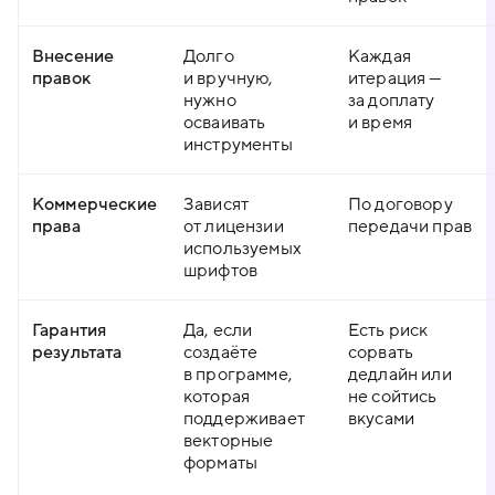
Внесение
Долго
Каждая
правок
и вручную,
итерация —
нужно
за доплату
осваивать
и время
инструменты
Коммерческие
Зависят
По договору
права
от лицензии
передачи прав
используемых
шрифтов
Гарантия
Да, если
Есть риск
результата
создаёте
сорвать
в программе,
дедлайн или
которая
не сойтись
поддерживает
вкусами
векторные
форматы