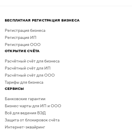
и художников.
Процесс создания занимает всего несколько минут,
а скачать результат можно бесплатно в высоком
БЕСПЛАТНАЯ РЕГИСТРАЦИЯ БИЗНЕСА
качестве. Дополнительная обработка не нужна —
в сервисе предусмотрено скачивание логотипа без
Регистрация бизнеса
фона.
Регистрация ИП
Регистрация ООО
ОТКРЫТИЕ СЧЁТА
Расчётный счёт для бизнеса
Расчётный счёт для ИП
Расчётный счёт для ООО
Тарифы для бизнеса
СЕРВИСЫ
Банковские гарантии
Бизнес-карты для ИП и ООО
Всё для ведения ВЭД
Защита от блокировок счёта
Интернет-эквайринг