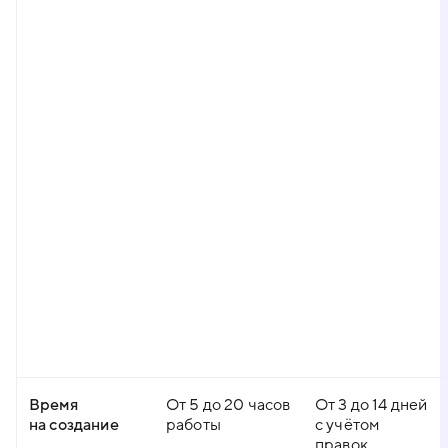
Время
От 5 до 20 часов
От 3 до 14 дней
на создание
работы
с учётом
правок