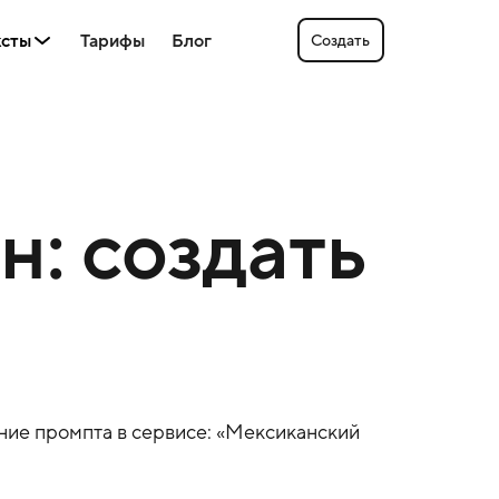
ксты
Тарифы
Блог
Создать
: создать
ние промпта в сервисе: «
Мексиканский