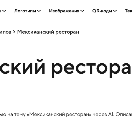
ы
Логотипы
Изображения
QR‑коды
Те
ипов
Мексиканский ресторан
кий ресторан
ю на тему «
Мексиканский ресторан
» через AI. Описа