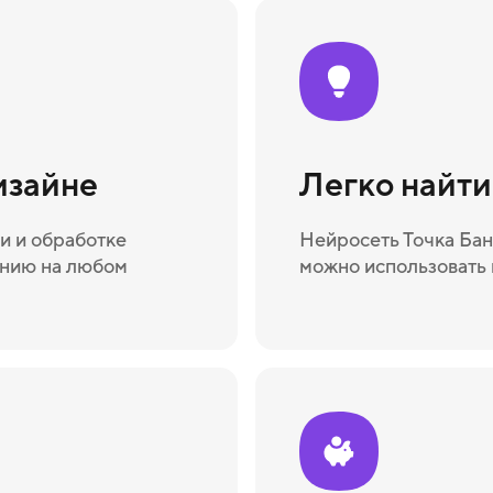
изайне
Легко найт
и и обработке
Нейросеть Точка Бан
ению на любом
можно использовать 