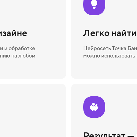
изайне
Легко найт
и и обработке
Нейросеть Точка Бан
ению на любом
можно использовать 
Результат —