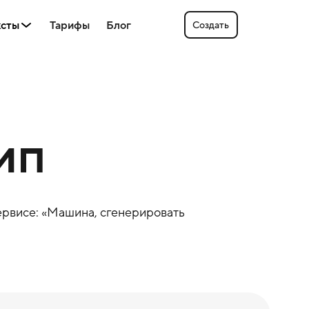
ксты
Тарифы
Блог
Создать
ип
рвисе: «
Машина
, сгенерировать