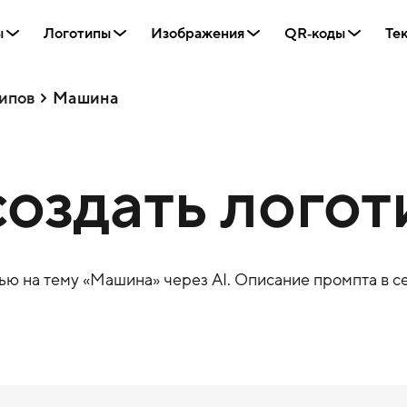
ы
Логотипы
Изображения
QR‑коды
Те
ипов
Машина
оздать логот
ю на тему «
Машина
» через AI. Описание промпта в се