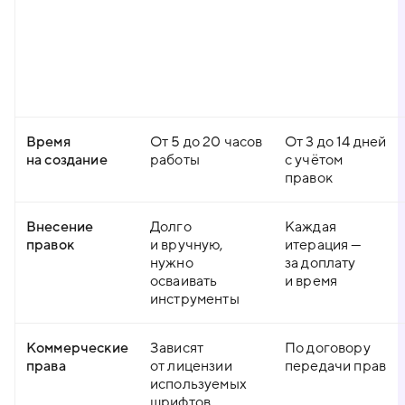
Время
От 5 до 20 часов
От 3 до 14 дней
на создание
работы
с учётом
правок
Внесение
Долго
Каждая
правок
и вручную,
итерация —
нужно
за доплату
осваивать
и время
инструменты
Коммерческие
Зависят
По договору
права
от лицензии
передачи прав
используемых
шрифтов