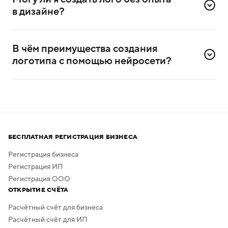
компании и её слоган (дескриптор).
в дизайне?
Да, сервисом можно пользоваться и без
дизайнерского опыта. Он разработан специально для
В чём преимущества создания 
самостоятельного создания логотипов.
логотипа с помощью нейросети?
Нейросеть помогает создавать логотипы без
привлечения профессиональных дизайнеров
и художников.
Процесс создания занимает всего несколько минут,
а скачать результат можно бесплатно в высоком
БЕСПЛАТНАЯ РЕГИСТРАЦИЯ БИЗНЕСА
качестве. Дополнительная обработка не нужна —
в сервисе предусмотрено скачивание логотипа без
Регистрация бизнеса
фона.
Регистрация ИП
Регистрация ООО
ОТКРЫТИЕ СЧЁТА
Расчётный счёт для бизнеса
Расчётный счёт для ИП