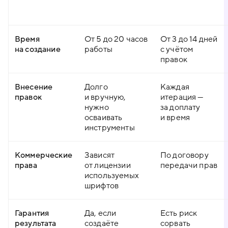
Время
От 5 до 20 часов
От 3 до 14 дней
на создание
работы
с учётом
правок
Внесение
Долго
Каждая
правок
и вручную,
итерация —
нужно
за доплату
осваивать
и время
инструменты
Коммерческие
Зависят
По договору
права
от лицензии
передачи прав
используемых
шрифтов
Гарантия
Да, если
Есть риск
результата
создаёте
сорвать