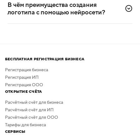
дизайнерского опыта. Он разработан специально для
В чём преимущества создания 
самостоятельного создания логотипов.
логотипа с помощью нейросети?
Нейросеть помогает создавать логотипы без
привлечения профессиональных дизайнеров
и художников.
Процесс создания занимает всего несколько минут,
а скачать результат можно бесплатно в высоком
БЕСПЛАТНАЯ РЕГИСТРАЦИЯ БИЗНЕСА
качестве. Дополнительная обработка не нужна —
в сервисе предусмотрено скачивание логотипа без
Регистрация бизнеса
фона.
Регистрация ИП
Регистрация ООО
ОТКРЫТИЕ СЧЁТА
Расчётный счёт для бизнеса
Расчётный счёт для ИП
Расчётный счёт для ООО
Тарифы для бизнеса
СЕРВИСЫ