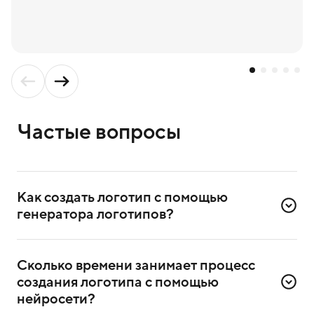
Частые вопросы
Как создать логотип с помощью 
генератора логотипов?
Для создания логотипа надо зарегистрироваться
в сервисе. Достаточно ввести номер телефона
Сколько времени занимает процесс 
и подтвердить регистрацию через СМС.
создания логотипа с помощью 
После регистрации выберете в сервисе генератор
нейросети?
логотипов и приступите к созданию.