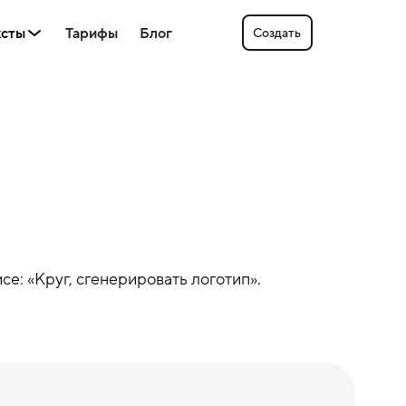
ксты
Тарифы
Блог
Создать
се: «
Круг
, сгенерировать логотип».