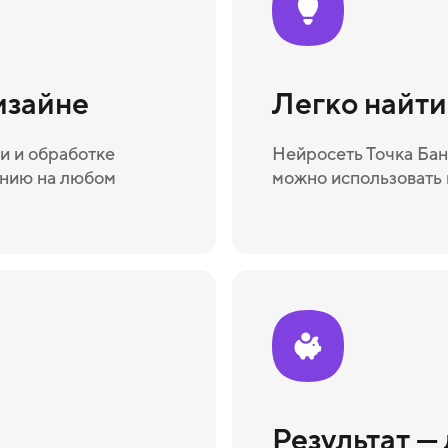
изайне
Легко найт
и и обработке
Нейросеть Точка Бан
ению на любом
можно использовать 
Результат —