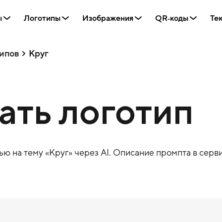
ы
Логотипы
Изображения
QR‑коды
Те
ипов
Круг
дать логотип
ю на тему «
Круг
» через AI. Описание промпта в серви