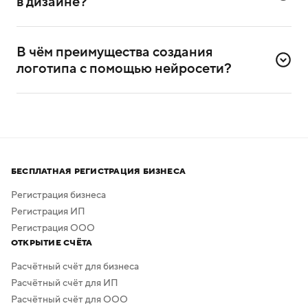
в дизайне?
Да, сервисом можно пользоваться и без
дизайнерского опыта. Он разработан специально для
В чём преимущества создания 
самостоятельного создания логотипов.
логотипа с помощью нейросети?
Нейросеть помогает создавать логотипы без
привлечения профессиональных дизайнеров
и художников.
Процесс создания занимает всего несколько минут,
а скачать результат можно бесплатно в высоком
БЕСПЛАТНАЯ РЕГИСТРАЦИЯ БИЗНЕСА
качестве. Дополнительная обработка не нужна —
в сервисе предусмотрено скачивание логотипа без
Регистрация бизнеса
фона.
Регистрация ИП
Регистрация ООО
ОТКРЫТИЕ СЧЁТА
Расчётный счёт для бизнеса
Расчётный счёт для ИП
Расчётный счёт для ООО