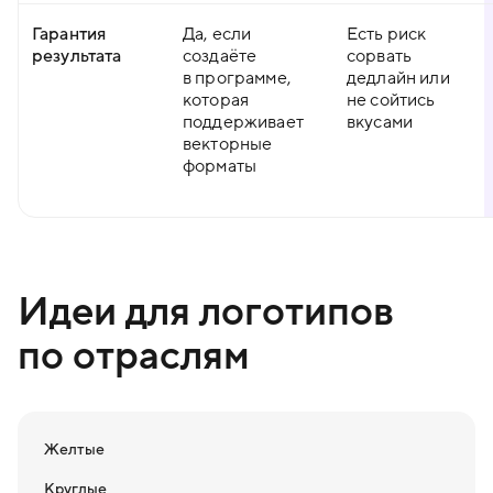
Гарантия
Да, если
Есть риск
результата
создаёте
сорвать
в программе,
дедлайн или
которая
не сойтись
поддерживает
вкусами
векторные
форматы
Идеи для логотипов
по отраслям
Желтые
Круглые