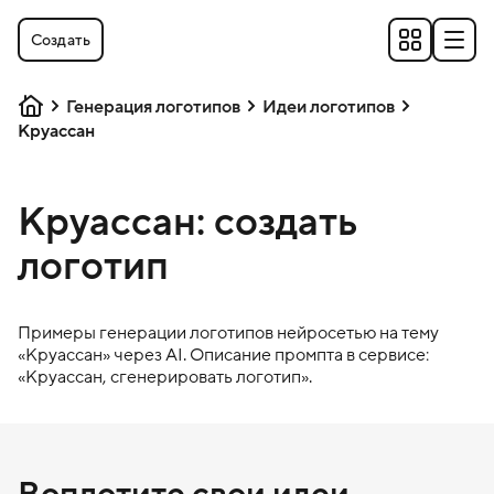
Создать
Генерация логотипов
Идеи логотипов
Круассан
Круассан: создать
логотип
Примеры генерации логотипов нейросетью на тему
«
Круассан
» через AI. Описание промпта в сервисе:
«
Круассан
, сгенерировать логотип».
Воплотите свои идеи