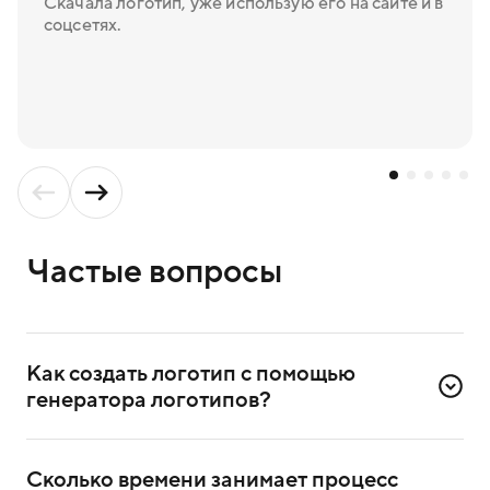
Скачала логотип, уже использую его на сайте и в
соцсетях.
Частые вопросы
Как создать логотип с помощью 
генератора логотипов?
Для создания логотипа надо зарегистрироваться
в сервисе. Достаточно ввести номер телефона
Сколько времени занимает процесс 