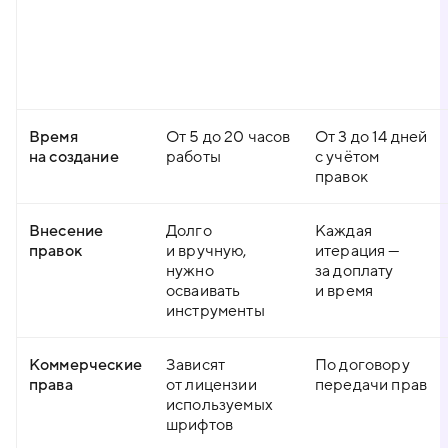
Время
От 5 до 20 часов
От 3 до 14 дней
на создание
работы
с учётом
правок
Внесение
Долго
Каждая
правок
и вручную,
итерация —
нужно
за доплату
осваивать
и время
инструменты
Коммерческие
Зависят
По договору
права
от лицензии
передачи прав
используемых
шрифтов