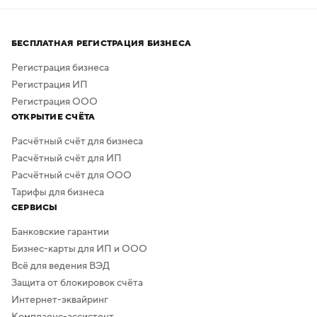
Процесс создания занимает всего несколько минут,
а скачать результат можно бесплатно в высоком
БЕСПЛАТНАЯ РЕГИСТРАЦИЯ БИЗНЕСА
качестве. Дополнительная обработка не нужна —
в сервисе предусмотрено скачивание логотипа без
Регистрация бизнеса
фона.
Регистрация ИП
Регистрация ООО
ОТКРЫТИЕ СЧЁТА
Расчётный счёт для бизнеса
Расчётный счёт для ИП
Расчётный счёт для ООО
Тарифы для бизнеса
СЕРВИСЫ
Банковские гарантии
Бизнес-карты для ИП и ООО
Всё для ведения ВЭД
Защита от блокировок счёта
Интернет-эквайринг
Комплаенс-ассистент