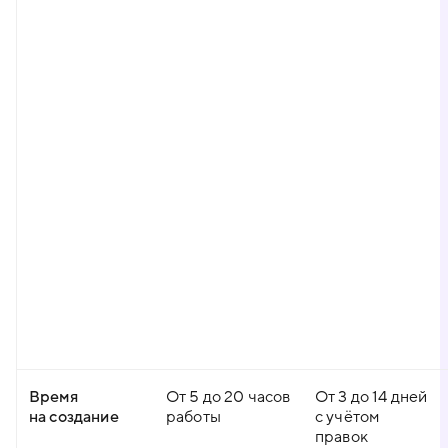
Время
От 5 до 20 часов
От 3 до 14 дней
на создание
работы
с учётом
правок