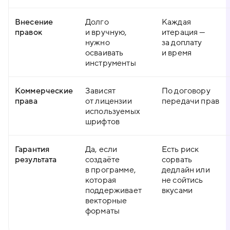
Внесение
Долго
Каждая
правок
и вручную,
итерация —
нужно
за доплату
осваивать
и время
инструменты
Коммерческие
Зависят
По договору
права
от лицензии
передачи прав
используемых
шрифтов
Гарантия
Да, если
Есть риск
результата
создаёте
сорвать
в программе,
дедлайн или
которая
не сойтись
поддерживает
вкусами
векторные
форматы