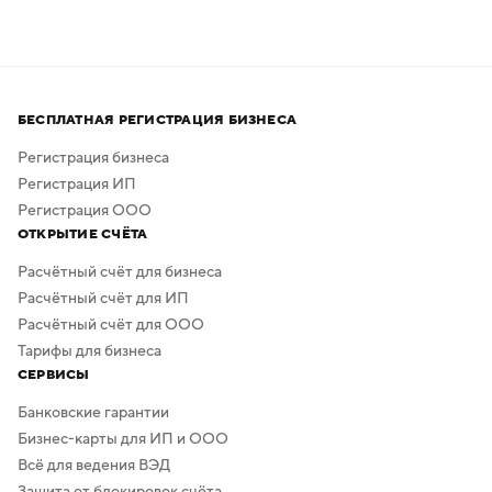
Нейросеть помогает создавать логотипы без
привлечения профессиональных дизайнеров
и художников.
Процесс создания занимает всего несколько минут,
а скачать результат можно бесплатно в высоком
БЕСПЛАТНАЯ РЕГИСТРАЦИЯ БИЗНЕСА
качестве. Дополнительная обработка не нужна —
в сервисе предусмотрено скачивание логотипа без
Регистрация бизнеса
фона.
Регистрация ИП
Регистрация ООО
ОТКРЫТИЕ СЧЁТА
Расчётный счёт для бизнеса
Расчётный счёт для ИП
Расчётный счёт для ООО
Тарифы для бизнеса
СЕРВИСЫ
Банковские гарантии
Бизнес-карты для ИП и ООО
Всё для ведения ВЭД
Защита от блокировок счёта