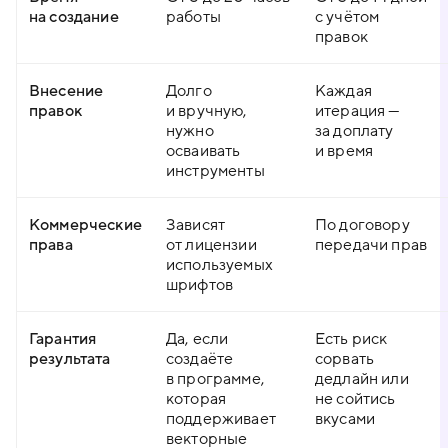
на создание
работы
с учётом
правок
Внесение
Долго
Каждая
правок
и вручную,
итерация —
нужно
за доплату
осваивать
и время
инструменты
Коммерческие
Зависят
По договору
права
от лицензии
передачи прав
используемых
шрифтов
Гарантия
Да, если
Есть риск
результата
создаёте
сорвать
в программе,
дедлайн или
которая
не сойтись
поддерживает
вкусами
векторные