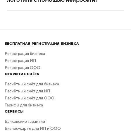
Нейросеть помогает создавать логотипы без
привлечения профессиональных дизайнеров
и художников.
Процесс создания занимает всего несколько минут,
а скачать результат можно бесплатно в высоком
БЕСПЛАТНАЯ РЕГИСТРАЦИЯ БИЗНЕСА
качестве. Дополнительная обработка не нужна —
в сервисе предусмотрено скачивание логотипа без
Регистрация бизнеса
фона.
Регистрация ИП
Регистрация ООО
ОТКРЫТИЕ СЧЁТА
Расчётный счёт для бизнеса
Расчётный счёт для ИП
Расчётный счёт для ООО
Тарифы для бизнеса
СЕРВИСЫ
Банковские гарантии
Бизнес-карты для ИП и ООО