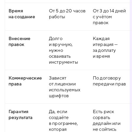
Время
От 5 до 20 часов
От 3 до 14 дней
на создание
работы
с учётом
правок
Внесение
Долго
Каждая
правок
и вручную,
итерация —
нужно
за доплату
осваивать
и время
инструменты
Коммерческие
Зависят
По договору
права
от лицензии
передачи прав
используемых
шрифтов
Гарантия
Да, если
Есть риск
результата
создаёте
сорвать
в программе,
дедлайн или
которая
не сойтись