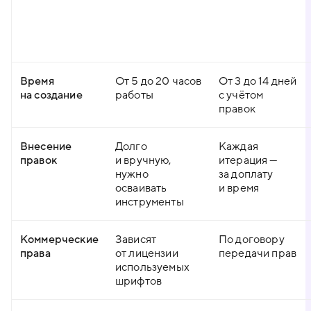
Время
От 5 до 20 часов
От 3 до 14 дней
на создание
работы
с учётом
правок
Внесение
Долго
Каждая
правок
и вручную,
итерация —
нужно
за доплату
осваивать
и время
инструменты
Коммерческие
Зависят
По договору
права
от лицензии
передачи прав
используемых
шрифтов