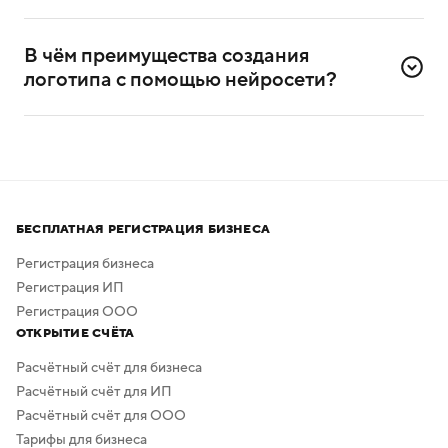
Да, сервисом можно пользоваться и без
дизайнерского опыта. Он разработан специально для
В чём преимущества создания 
самостоятельного создания логотипов.
логотипа с помощью нейросети?
Нейросеть помогает создавать логотипы без
привлечения профессиональных дизайнеров
и художников.
Процесс создания занимает всего несколько минут,
а скачать результат можно бесплатно в высоком
БЕСПЛАТНАЯ РЕГИСТРАЦИЯ БИЗНЕСА
качестве. Дополнительная обработка не нужна —
в сервисе предусмотрено скачивание логотипа без
Регистрация бизнеса
фона.
Регистрация ИП
Регистрация ООО
ОТКРЫТИЕ СЧЁТА
Расчётный счёт для бизнеса
Расчётный счёт для ИП
Расчётный счёт для ООО
Тарифы для бизнеса