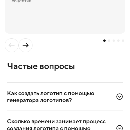
соцсетях.
Частые вопросы
Как создать логотип с помощью 
генератора логотипов?
Для создания логотипа надо зарегистрироваться
в сервисе. Достаточно ввести номер телефона
Сколько времени занимает процесс 
и подтвердить регистрацию через СМС.
создания логотипа с помощью 