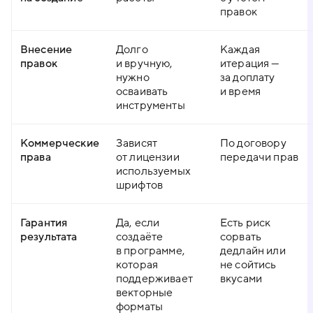
правок
Внесение
Долго
Каждая
правок
и вручную,
итерация —
нужно
за доплату
осваивать
и время
инструменты
Коммерческие
Зависят
По договору
права
от лицензии
передачи прав
используемых
шрифтов
Гарантия
Да, если
Есть риск
результата
создаёте
сорвать
в программе,
дедлайн или
которая
не сойтись
поддерживает
вкусами
векторные
форматы