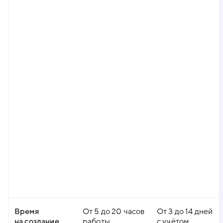
Время
От 5 до 20 часов
От 3 до 14 дней
на создание
работы
с учётом