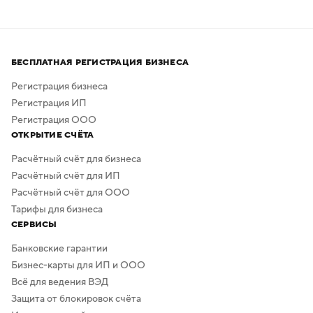
привлечения профессиональных дизайнеров
и художников.
Процесс создания занимает всего несколько минут,
а скачать результат можно бесплатно в высоком
БЕСПЛАТНАЯ РЕГИСТРАЦИЯ БИЗНЕСА
качестве. Дополнительная обработка не нужна —
в сервисе предусмотрено скачивание логотипа без
Регистрация бизнеса
фона.
Регистрация ИП
Регистрация ООО
ОТКРЫТИЕ СЧЁТА
Расчётный счёт для бизнеса
Расчётный счёт для ИП
Расчётный счёт для ООО
Тарифы для бизнеса
СЕРВИСЫ
Банковские гарантии
Бизнес-карты для ИП и ООО
Всё для ведения ВЭД
Защита от блокировок счёта