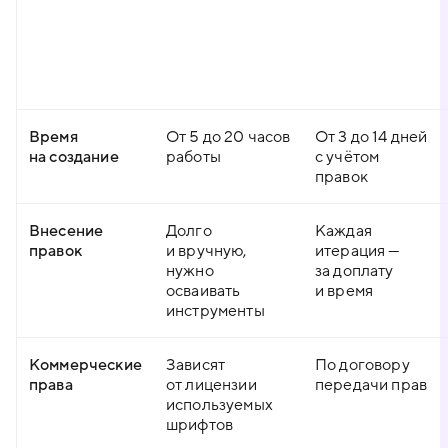
Время
От 5 до 20 часов
От 3 до 14 дней
на создание
работы
с учётом
правок
Внесение
Долго
Каждая
правок
и вручную,
итерация —
нужно
за доплату
осваивать
и время
инструменты
Коммерческие
Зависят
По договору
права
от лицензии
передачи прав
используемых
шрифтов