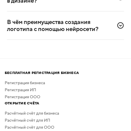
в дизайне?
Да, сервисом можно пользоваться и без
дизайнерского опыта. Он разработан специально для
В чём преимущества создания 
самостоятельного создания логотипов.
логотипа с помощью нейросети?
Нейросеть помогает создавать логотипы без
привлечения профессиональных дизайнеров
и художников.
Процесс создания занимает всего несколько минут,
а скачать результат можно бесплатно в высоком
БЕСПЛАТНАЯ РЕГИСТРАЦИЯ БИЗНЕСА
качестве. Дополнительная обработка не нужна —
в сервисе предусмотрено скачивание логотипа без
Регистрация бизнеса
фона.
Регистрация ИП
Регистрация ООО
ОТКРЫТИЕ СЧЁТА
Расчётный счёт для бизнеса
Расчётный счёт для ИП
Расчётный счёт для ООО