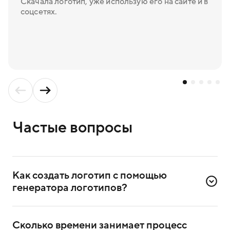
Скачала логотип, уже использую его на сайте и в
соцсетях.
Частые вопросы
Как создать логотип с помощью 
генератора логотипов?
Для создания логотипа надо зарегистрироваться
в сервисе. Достаточно ввести номер телефона
Сколько времени занимает процесс 