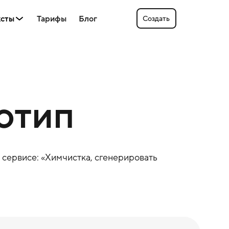
ксты
Тарифы
Блог
Создать
готип
 сервисе: «
Химчистка
, сгенерировать