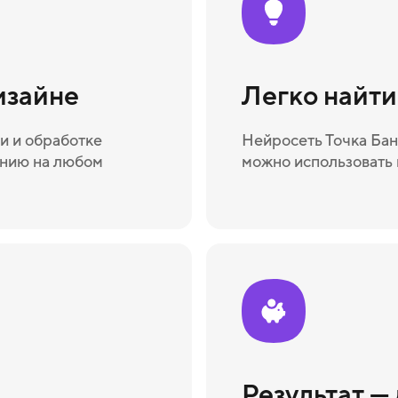
изайне
Легко найт
и и обработке
Нейросеть Точка Бан
ению на любом
можно использовать 
Результат —