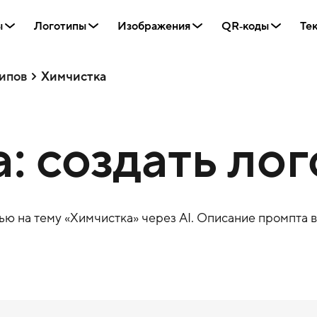
ы
Логотипы
Изображения
QR‑коды
Те
ипов
Химчистка
: создать ло
ю на тему «
Химчистка
» через AI. Описание промпта в