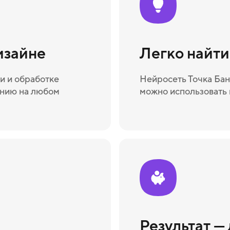
изайне
Легко найт
и и обработке
Нейросеть Точка Бан
ению на любом
можно использовать 
Результат —