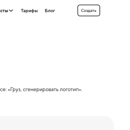
ксты
Тарифы
Блог
Создать
се: «
Груз
, сгенерировать логотип».