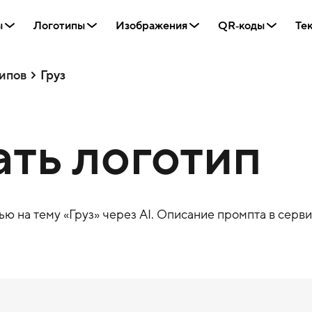
ы
Логотипы
Изображения
QR‑коды
Те
ипов
Груз
ать логотип
ю на тему «
Груз
» через AI. Описание промпта в серви