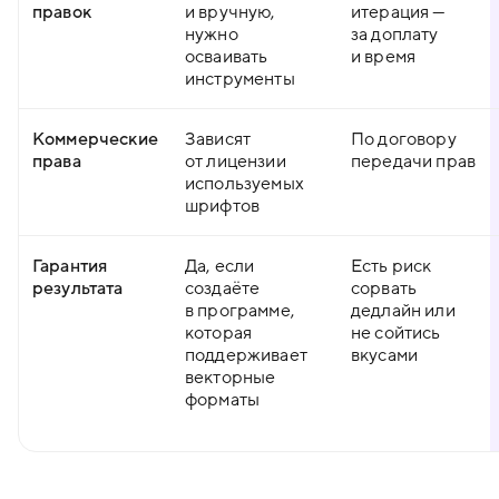
правок
и вручную,
итерация —
нужно
за доплату
осваивать
и время
инструменты
Коммерческие
Зависят
По договору
права
от лицензии
передачи прав
используемых
шрифтов
Гарантия
Да, если
Есть риск
результата
создаёте
сорвать
в программе,
дедлайн или
которая
не сойтись
поддерживает
вкусами
векторные
форматы