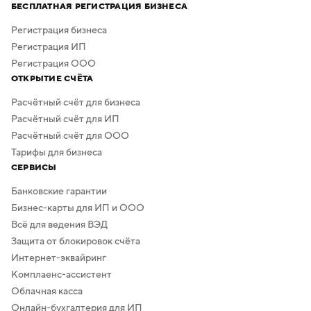
а скачать результат можно бесплатно в высоком
БЕСПЛАТНАЯ РЕГИСТРАЦИЯ БИЗНЕСА
качестве. Дополнительная обработка не нужна —
в сервисе предусмотрено скачивание логотипа без
Регистрация бизнеса
фона.
Регистрация ИП
Регистрация ООО
ОТКРЫТИЕ СЧЁТА
Расчётный счёт для бизнеса
Расчётный счёт для ИП
Расчётный счёт для ООО
Тарифы для бизнеса
СЕРВИСЫ
Банковские гарантии
Бизнес-карты для ИП и ООО
Всё для ведения ВЭД
Защита от блокировок счёта
Интернет-эквайринг
Комплаенс-ассистент
Облачная касса
Онлайн-бухгалтерия для ИП