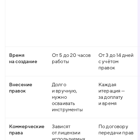
Время
От 5 до 20 часов
От 3 до 14 дней
на создание
работы
с учётом
правок
Внесение
Долго
Каждая
правок
и вручную,
итерация —
нужно
за доплату
осваивать
и время
инструменты
Коммерческие
Зависят
По договору
права
от лицензии
передачи прав
используемых