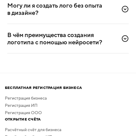
и цвет. Если захотите, сможете добавить название
Могу ли я создать лого без опыта 
компании и её слоган (дескриптор).
в дизайне?
Да, сервисом можно пользоваться и без
дизайнерского опыта. Он разработан специально для
В чём преимущества создания 
самостоятельного создания логотипов.
логотипа с помощью нейросети?
Нейросеть помогает создавать логотипы без
привлечения профессиональных дизайнеров
и художников.
Процесс создания занимает всего несколько минут,
а скачать результат можно бесплатно в высоком
БЕСПЛАТНАЯ РЕГИСТРАЦИЯ БИЗНЕСА
качестве. Дополнительная обработка не нужна —
в сервисе предусмотрено скачивание логотипа без
Регистрация бизнеса
фона.
Регистрация ИП
Регистрация ООО
ОТКРЫТИЕ СЧЁТА
Расчётный счёт для бизнеса