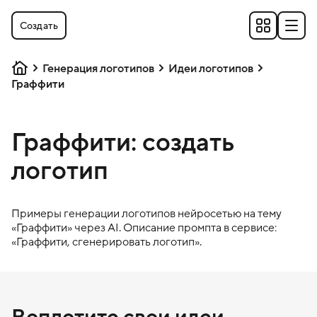
Создать
Генерация логотипов
Идеи логотипов
Граффити
Граффити: создать
логотип
Примеры генерации логотипов нейросетью на тему
«
Граффити
» через AI. Описание промпта в сервисе:
«
Граффити
, сгенерировать логотип».
Воплотите свои идеи