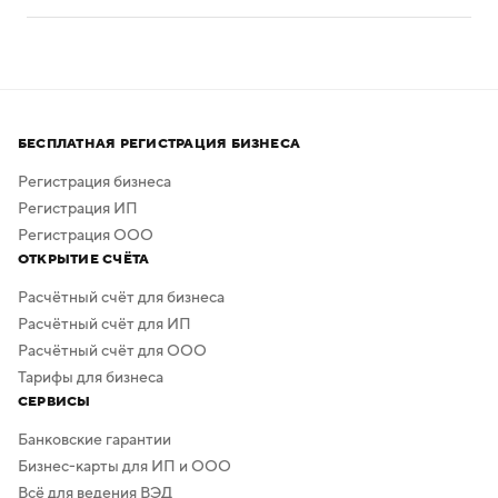
Нейросеть помогает создавать логотипы без
привлечения профессиональных дизайнеров
и художников.
Процесс создания занимает всего несколько минут,
а скачать результат можно бесплатно в высоком
БЕСПЛАТНАЯ РЕГИСТРАЦИЯ БИЗНЕСА
качестве. Дополнительная обработка не нужна —
в сервисе предусмотрено скачивание логотипа без
Регистрация бизнеса
фона.
Регистрация ИП
Регистрация ООО
ОТКРЫТИЕ СЧЁТА
Расчётный счёт для бизнеса
Расчётный счёт для ИП
Расчётный счёт для ООО
Тарифы для бизнеса
СЕРВИСЫ
Банковские гарантии
Бизнес-карты для ИП и ООО
Всё для ведения ВЭД