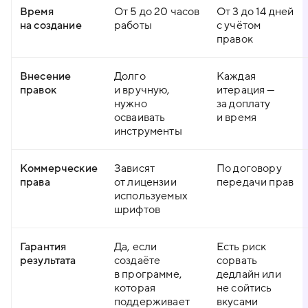
Время
От 5 до 20 часов
От 3 до 14 дней
на создание
работы
с учётом
правок
Внесение
Долго
Каждая
правок
и вручную,
итерация —
нужно
за доплату
осваивать
и время
инструменты
Коммерческие
Зависят
По договору
права
от лицензии
передачи прав
используемых
шрифтов
Гарантия
Да, если
Есть риск
результата
создаёте
сорвать
в программе,
дедлайн или
которая
не сойтись
поддерживает
вкусами