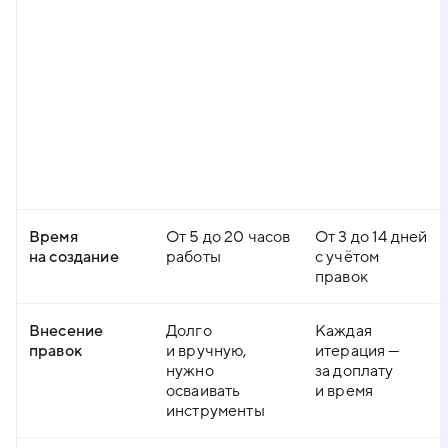
Время
От 5 до 20 часов
От 3 до 14 дней
на создание
работы
с учётом
правок
Внесение
Долго
Каждая
правок
и вручную,
итерация —
нужно
за доплату
осваивать
и время
инструменты