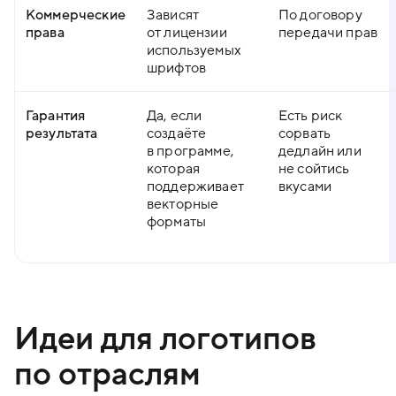
Коммерческие
Зависят
По договору
права
от лицензии
передачи прав
используемых
шрифтов
Гарантия
Да, если
Есть риск
результата
создаёте
сорвать
в программе,
дедлайн или
которая
не сойтись
поддерживает
вкусами
векторные
форматы
Идеи для логотипов
по отраслям