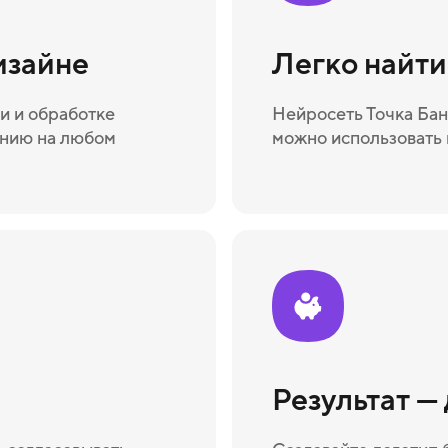
изайне
Легко найт
и и обработке
Нейросеть Точка Бан
ению на любом
можно использовать 
Результат —