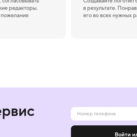
 согласовывать
Создавайте логотип 
кие редакторы.
в результате. Понрав
и пожелания
его во всех нужных 
ервис
Войти и