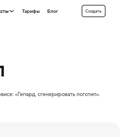
ксты
Тарифы
Блог
Создать
п
висе: «
Гепард
, сгенерировать логотип».