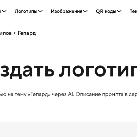
ы
Логотипы
Изображения
QR‑коды
Те
ипов
Гепард
оздать логоти
ю на тему «
Гепард
» через AI. Описание промпта в сер