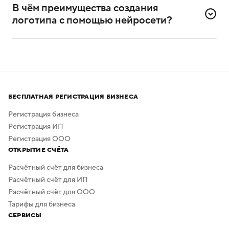
дизайнерского опыта. Он разработан специально для
В чём преимущества создания 
самостоятельного создания логотипов.
логотипа с помощью нейросети?
Нейросеть помогает создавать логотипы без
привлечения профессиональных дизайнеров
и художников.
Процесс создания занимает всего несколько минут,
а скачать результат можно бесплатно в высоком
БЕСПЛАТНАЯ РЕГИСТРАЦИЯ БИЗНЕСА
качестве. Дополнительная обработка не нужна —
в сервисе предусмотрено скачивание логотипа без
Регистрация бизнеса
фона.
Регистрация ИП
Регистрация ООО
ОТКРЫТИЕ СЧЁТА
Расчётный счёт для бизнеса
Расчётный счёт для ИП
Расчётный счёт для ООО
Тарифы для бизнеса
СЕРВИСЫ