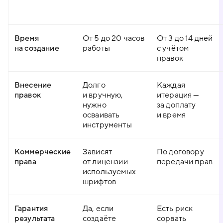
Время
От 5 до 20 часов
От 3 до 14 дней
на создание
работы
с учётом
правок
Внесение
Долго
Каждая
правок
и вручную,
итерация —
нужно
за доплату
осваивать
и время
инструменты
Коммерческие
Зависят
По договору
права
от лицензии
передачи прав
используемых
шрифтов
Гарантия
Да, если
Есть риск
результата
создаёте
сорвать