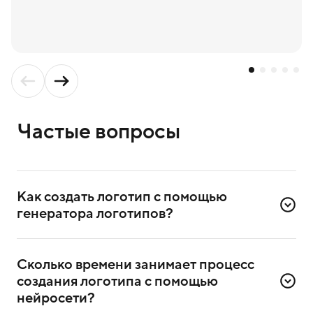
Частые вопросы
Как создать логотип с помощью 
генератора логотипов?
Для создания логотипа надо зарегистрироваться
в сервисе. Достаточно ввести номер телефона
Сколько времени занимает процесс 
и подтвердить регистрацию через СМС.
создания логотипа с помощью 
После регистрации выберете в сервисе генератор
нейросети?
логотипов и приступите к созданию.