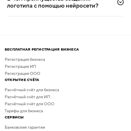
самостоятельного создания логотипов.
логотипа с помощью нейросети?
Нейросеть помогает создавать логотипы без
привлечения профессиональных дизайнеров
и художников.
Процесс создания занимает всего несколько минут,
а скачать результат можно бесплатно в высоком
БЕСПЛАТНАЯ РЕГИСТРАЦИЯ БИЗНЕСА
качестве. Дополнительная обработка не нужна —
в сервисе предусмотрено скачивание логотипа без
Регистрация бизнеса
фона.
Регистрация ИП
Регистрация ООО
ОТКРЫТИЕ СЧЁТА
Расчётный счёт для бизнеса
Расчётный счёт для ИП
Расчётный счёт для ООО
Тарифы для бизнеса
СЕРВИСЫ
Банковские гарантии