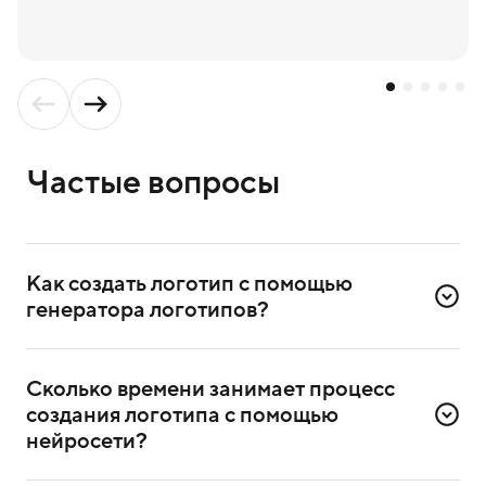
Частые вопросы
Как создать логотип с помощью 
генератора логотипов?
Для создания логотипа надо зарегистрироваться
в сервисе. Достаточно ввести номер телефона
Сколько времени занимает процесс 
и подтвердить регистрацию через СМС.
создания логотипа с помощью 
После регистрации выберете в сервисе генератор
нейросети?
логотипов и приступите к созданию.