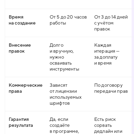
Время
От 5 до 20 часов
От 3 до 14 дней
на создание
работы
с учётом
правок
Внесение
Долго
Каждая
правок
и вручную,
итерация —
нужно
за доплату
осваивать
и время
инструменты
Коммерческие
Зависят
По договору
права
от лицензии
передачи прав
используемых
шрифтов
Гарантия
Да, если
Есть риск
результата
создаёте
сорвать
в программе,
дедлайн или