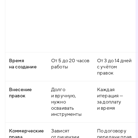
Время
От 5 до 20 часов
От 3 до 14 дней
на создание
работы
с учётом
правок
Внесение
Долго
Каждая
правок
и вручную,
итерация —
нужно
за доплату
осваивать
и время
инструменты
Коммерческие
Зависят
По договору
права
от лицензии
передачи прав