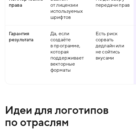
права
от лицензии
передачи прав
используемых
шрифтов
Гарантия
Да, если
Есть риск
результата
создаёте
сорвать
в программе,
дедлайн или
которая
не сойтись
поддерживает
вкусами
векторные
форматы
Идеи для логотипов
по отраслям