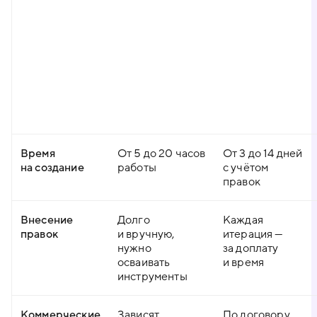
Время
От 5 до 20 часов
От 3 до 14 дней
на создание
работы
с учётом
правок
Внесение
Долго
Каждая
правок
и вручную,
итерация —
нужно
за доплату
осваивать
и время
инструменты
Коммерческие
Зависят
По договору