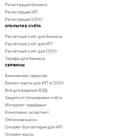
в сервисе предусмотрено скачивание логотипа без
Регистрация бизнеса
фона.
Регистрация ИП
Регистрация ООО
ОТКРЫТИЕ СЧЁТА
Расчётный счёт для бизнеса
Расчётный счёт для ИП
Расчётный счёт для ООО
Тарифы для бизнеса
СЕРВИСЫ
Банковские гарантии
Бизнес-карты для ИП и ООО
Всё для ведения ВЭД
Защита от блокировок счёта
Интернет-эквайринг
Комплаенс-ассистент
Облачная касса
Онлайн-бухгалтерия для ИП
Онлайн-кассы