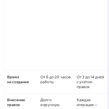
Время
От 5 до 20 часов
От 3 до 14 дней
на создание
работы
с учётом
правок
Внесение
Долго
Каждая
правок
и вручную,
итерация —