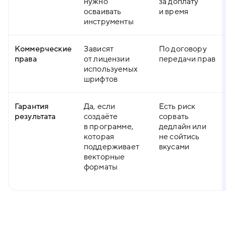
нужно
за доплату
осваивать
и время
инструменты
Коммерческие
Зависят
По договору
права
от лицензии
передачи прав
используемых
шрифтов
Гарантия
Да, если
Есть риск
результата
создаёте
сорвать
в программе,
дедлайн или
которая
не сойтись
поддерживает
вкусами
векторные
форматы