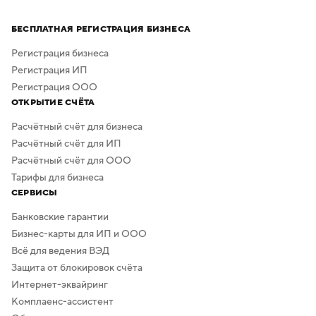
Процесс создания занимает всего несколько минут,
а скачать результат можно бесплатно в высоком
БЕСПЛАТНАЯ РЕГИСТРАЦИЯ БИЗНЕСА
качестве. Дополнительная обработка не нужна —
в сервисе предусмотрено скачивание логотипа без
Регистрация бизнеса
фона.
Регистрация ИП
Регистрация ООО
ОТКРЫТИЕ СЧЁТА
Расчётный счёт для бизнеса
Расчётный счёт для ИП
Расчётный счёт для ООО
Тарифы для бизнеса
СЕРВИСЫ
Банковские гарантии
Бизнес-карты для ИП и ООО
Всё для ведения ВЭД
Защита от блокировок счёта
Интернет-эквайринг
Комплаенс-ассистент