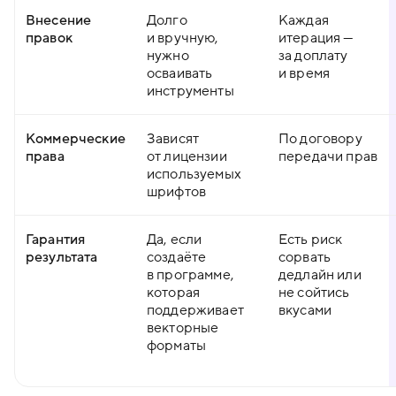
Внесение
Долго
Каждая
правок
и вручную,
итерация —
нужно
за доплату
осваивать
и время
инструменты
Коммерческие
Зависят
По договору
права
от лицензии
передачи прав
используемых
шрифтов
Гарантия
Да, если
Есть риск
результата
создаёте
сорвать
в программе,
дедлайн или
которая
не сойтись
поддерживает
вкусами
векторные
форматы