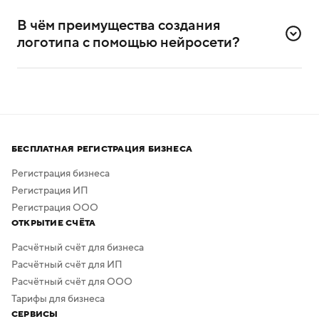
Да, сервисом можно пользоваться и без
дизайнерского опыта. Он разработан специально для
В чём преимущества создания 
самостоятельного создания логотипов.
логотипа с помощью нейросети?
Нейросеть помогает создавать логотипы без
привлечения профессиональных дизайнеров
и художников.
Процесс создания занимает всего несколько минут,
а скачать результат можно бесплатно в высоком
БЕСПЛАТНАЯ РЕГИСТРАЦИЯ БИЗНЕСА
качестве. Дополнительная обработка не нужна —
в сервисе предусмотрено скачивание логотипа без
Регистрация бизнеса
фона.
Регистрация ИП
Регистрация ООО
ОТКРЫТИЕ СЧЁТА
Расчётный счёт для бизнеса
Расчётный счёт для ИП
Расчётный счёт для ООО
Тарифы для бизнеса
СЕРВИСЫ