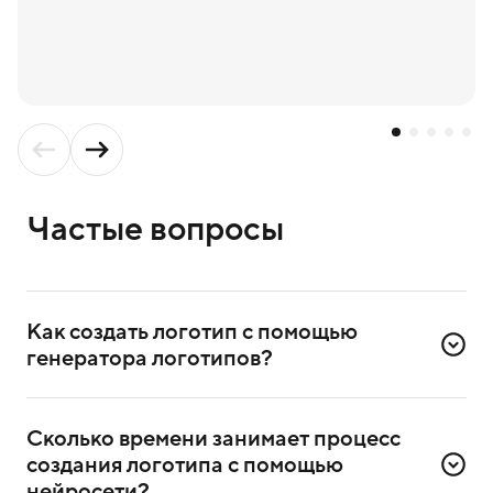
Частые вопросы
Как создать логотип с помощью 
генератора логотипов?
Для создания логотипа надо зарегистрироваться
в сервисе. Достаточно ввести номер телефона
Сколько времени занимает процесс 
и подтвердить регистрацию через СМС.
создания логотипа с помощью 
После регистрации выберете в сервисе генератор
нейросети?