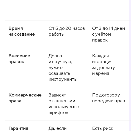
Время
От 5 до 20 часов
От 3 до 14 дней
на создание
работы
с учётом
правок
Внесение
Долго
Каждая
правок
и вручную,
итерация —
нужно
за доплату
осваивать
и время
инструменты
Коммерческие
Зависят
По договору
права
от лицензии
передачи прав
используемых
шрифтов
Гарантия
Да, если
Есть риск