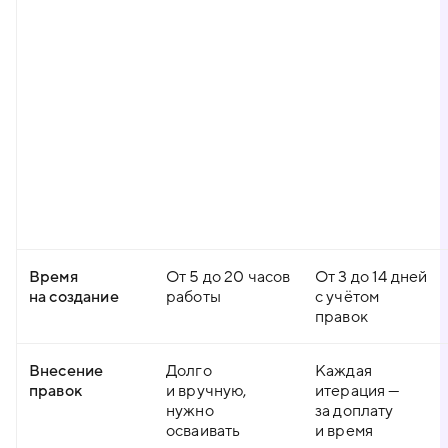
Время
От 5 до 20 часов
От 3 до 14 дней
на создание
работы
с учётом
правок
Внесение
Долго
Каждая
правок
и вручную,
итерация —
нужно
за доплату
осваивать
и время