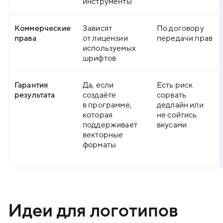
инструменты
Коммерческие
Зависят
По договору
права
от лицензии
передачи прав
используемых
шрифтов
Гарантия
Да, если
Есть риск
результата
создаёте
сорвать
в программе,
дедлайн или
которая
не сойтись
поддерживает
вкусами
векторные
форматы
Идеи для логотипов