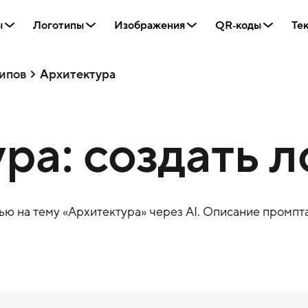
ы
Логотипы
Изображения
QR‑коды
Те
ипов
Архитектура
ра: создать л
ю на тему «
Архитектура
» через AI. Описание промпта