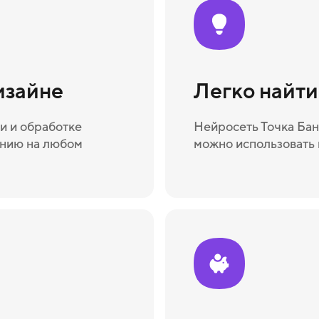
изайне
Легко найт
и и обработке
Нейросеть Точка Бан
ению на любом
можно использовать 