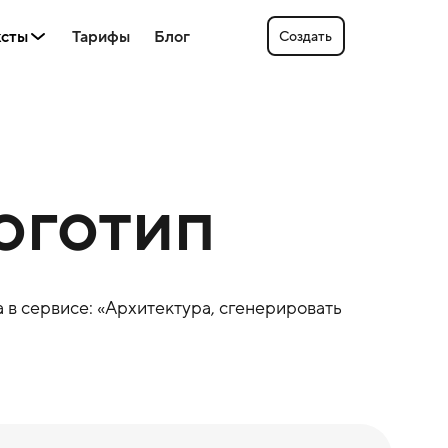
ксты
Тарифы
Блог
Создать
оготип
 в сервисе: «
Архитектура
, сгенерировать