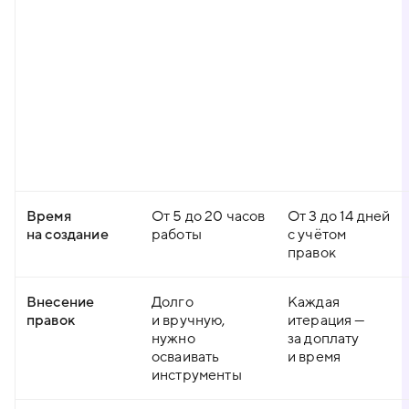
Время
От 5 до 20 часов
От 3 до 14 дней
на создание
работы
с учётом
правок
Внесение
Долго
Каждая
правок
и вручную,
итерация —
нужно
за доплату
осваивать
и время
инструменты