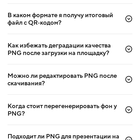
В каком формате я получу итоговый 
файл с QR‑кодом?
Готовый результат — PNG. Он подходит для сайтов,
соцсетей и печати малого формата.
Как избежать деградации качества 
PNG после загрузки на площадку?
Не применяйте лишнюю компрессию и проверьте,
как площадка обрабатывает изображения.
Можно ли редактировать PNG после 
скачивания?
Да, в любом редакторе. Не накладывайте элементы
поверх модулей кода.
Когда стоит перегенерировать фон у 
PNG?
Если сканирование нестабильно — попросите
однотонный фон и создайте код заново.
Подходит ли PNG для презентации на 