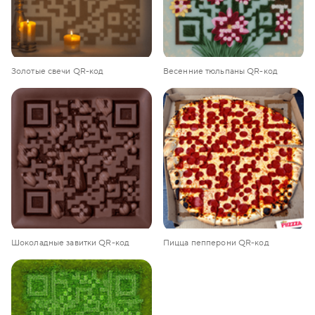
Золотые свечи QR-код
Весенние тюльпаны QR-код
Шоколадные завитки QR-код
Пицца пепперони QR-код