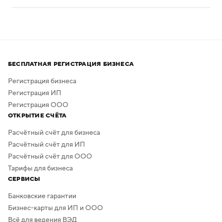
рекламу на фасаде.
Отразите требования к вытяжке и вентиляции,
наличие разделочных столов, контроль температуры
хранения, регулярную дезинфекцию кухни,
прохождение персоналом инструктажа и
обязательные медицинские книжки для всех
сотрудников.
БЕСПЛАТНАЯ РЕГИСТРАЦИЯ БИЗНЕСА
Регистрация бизнеса
Регистрация ИП
Регистрация ООО
ОТКРЫТИЕ СЧЁТА
Расчётный счёт для бизнеса
Расчётный счёт для ИП
Расчётный счёт для ООО
Тарифы для бизнеса
СЕРВИСЫ
Банковские гарантии
Бизнес-карты для ИП и ООО
Всё для ведения ВЭД